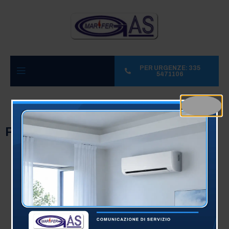
PER URGENZE: 335
5471106
Pagine
Sitemap | Mar Fer Gas
Lavaggio Impianti Di Riscaldamento | Mar Fer Gas
Installazione Climatizzazione | Mar Fer Gas
Assistenza Caldaie | Mar Fer Gas
Installazione Caldaie | Mar Fer Gas
Contatti | Mar Fer Gas
Normative Vigenti | Mar Fer Gas
Chi Siamo | Mar Fer Gas