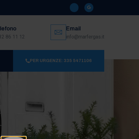
lefono
Email
32 86 11 12
info@marfergas.it
PER URGENZE: 335 5471106
e