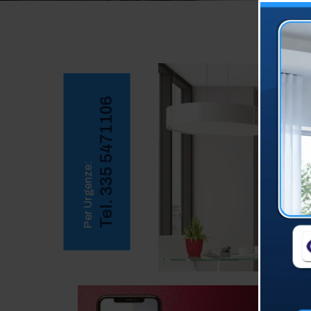
Tel. 335 5471106
Per Urgenze: