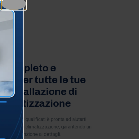
zione
o completo e
le per tutte le tue
 installazione di
 climatizzazione
rti tecnici qualificati è pronta ad aiutarti
ovi sistemi di climatizzazione, garantendo un
ione e attenzione ai dettagli.