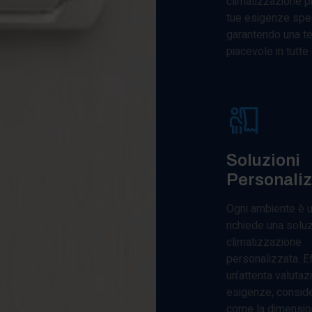
climatizzazione pi
tue esigenze spec
garantendo una t
piacevole in tutte 
Soluzioni
Personali
Ogni ambiente è u
richiede una soluz
climatizzazione
personalizzata. E
un'attenta valutaz
esigenze, conside
come la dimensio