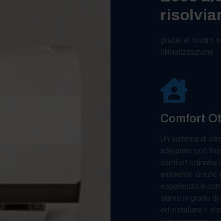
risolvia
grazie al nostro se
climatizzazione
Comfort Ot
Un sistema di cli
adeguato può forn
comfort ottimale i
ambiente. Grazie a
esperienza e co
siamo in grado di 
ed installare il si