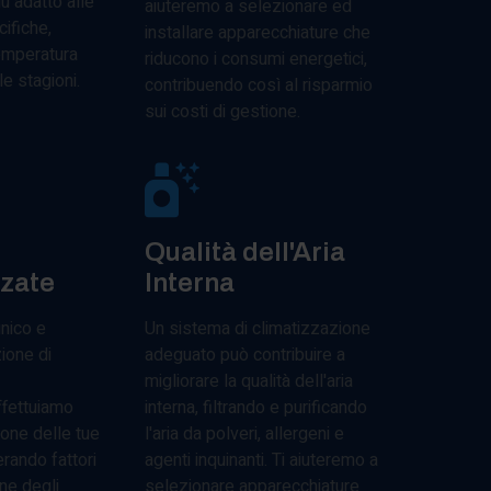
ù adatto alle
aiuteremo a selezionare ed
ifiche,
installare apparecchiature che
emperatura
riducono i consumi energetici,
le stagioni.
contribuendo così al risparmio
sui costi di gestione.
Qualità dell'Aria
zzate
Interna
nico e
Un sistema di climatizzazione
ione di
adeguato può contribuire a
migliorare la qualità dell'aria
ffettuiamo
interna, filtrando e purificando
ione delle tue
l'aria da polveri, allergeni e
rando fattori
agenti inquinanti. Ti aiuteremo a
ne degli
selezionare apparecchiature