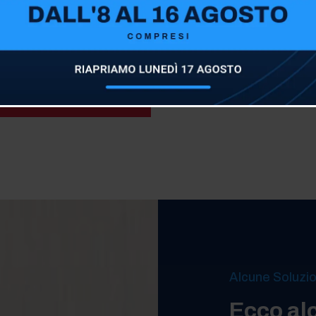
Sappiamo quanto sia im
confortevole all’interno 
siamo qui per fornirti so
qualità.
Alcune Soluzio
Ecco al