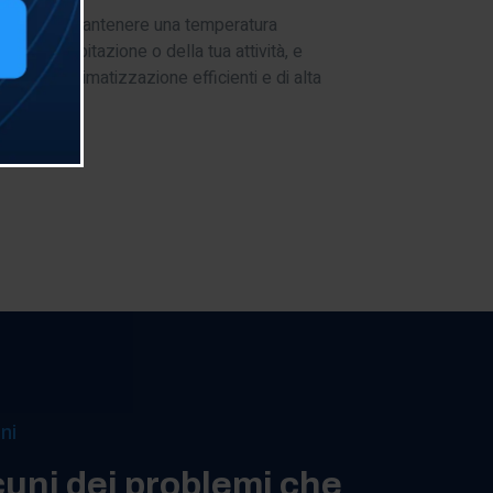
portante mantenere una temperatura
delle tua abitazione o della tua attività, e
luzioni di climatizzazione efficienti e di alta
ni
cuni dei problemi che