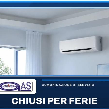
Servizio di Installa
Un servizi
professiona
esigenze di
sistemi di
La nostra squadra di espe
nell’installazione di nu
lavoro svolto con precis